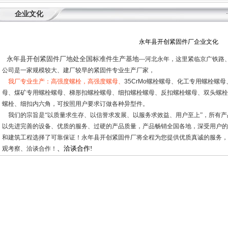
企业文化
永年县开创紧固件厂企业文化
永年县开创紧固件厂地处全国标准件生产基地
---
河北永年，这里紧临京广铁路
公司是一家规模较大、建厂较早的紧固件专业生产厂家，
我厂专业生产：高强度螺栓，高强度螺母、
35CrMo
螺栓螺母、化工专用螺栓螺母
母、煤矿专用螺栓螺母、梯形扣螺栓螺母、细扣螺栓螺母、反扣螺栓螺母、双头螺栓
螺栓、细扣内六角，可按照用户要求订做各种异型件。
我们的宗旨是“以质量求生存、以信誉求发展、以服务求效益、用户至上”，所有
以先进完善的设备、优质的服务、过硬的产品质量，产品畅销全国各地，深受用户的
和建筑工程选择了可靠保证！永年县开创紧固件厂将全程为您提供优质真诚的服务，
、洽谈合作
!
观考察、洽谈合作！