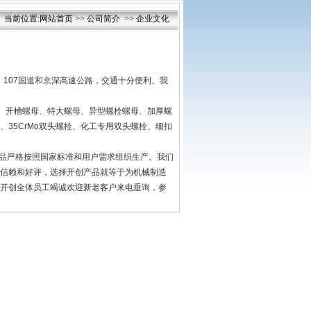
· 当前位置:
网站首页
>>
公司简介
>>
企业文化
、
107
国道和京深高速公路，交通十分便利。我
、开槽螺母、特大螺母、异型螺栓螺母、加厚螺
、
35CrMo
双头螺栓、化工专用双头螺栓、细扣
产品严格按照国家标准和用户需求组织生产。我们
信赖和好评，选择开创产品就等于为机械制造
开创全体员工竭诚欢迎新老客户来电垂询，参