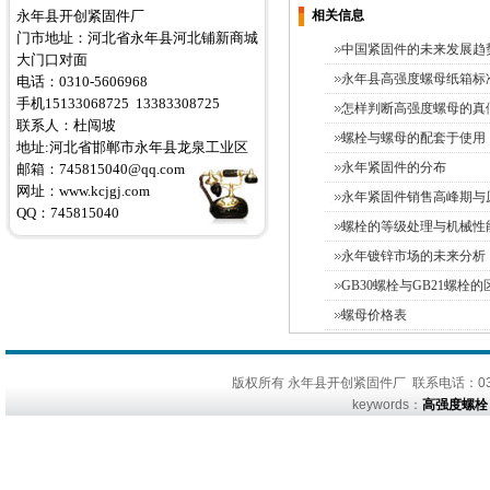
永年县开创紧固件厂
相关信息
门市地址：河北省永年县河北铺新商城
中国紧固件的未来发展趋
大门口对面
永年县高强度螺母纸箱标
电话：0310-5606968
手机15133068725 13383308725
怎样判断高强度螺母的真
联系人：杜闯坡
螺栓与螺母的配套于使用
地址:河北省邯郸市永年县龙泉工业区
永年紧固件的分布
邮箱：745815040@qq.com
网址：
www.kcjgj.com
永年紧固件销售高峰期与
QQ：745815040
螺栓的等级处理与机械性
永年镀锌市场的未来分析
GB30螺栓与GB21螺栓的
螺母价格表
版权所有 永年县开创紧固件厂 联系电话：0310
keywords：
高强度螺栓