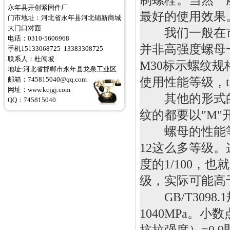
永年县开创紧固件厂
最好的使用效果
门市地址：河北省永年县河北铺新商城
大门口对面
我们一般在
电话：0310-5606968
并非高强度螺母
手机15133068725 13383308725
联系人：杜闯坡
M30
标示螺纹规
地址:河北省邯郸市永年县龙泉工业区
使用性能等级，
邮箱：745815040@qq.com
网址：
www.kcjgj.com
其他的形式的
QQ：745815040
纹的都要以
"M"
螺母的性能
12
这么多等级。
度的
1/100
，也就
级，实际可能高
GB/T3098.1
1040MPa
。小数
抗拉强度）
=0.9