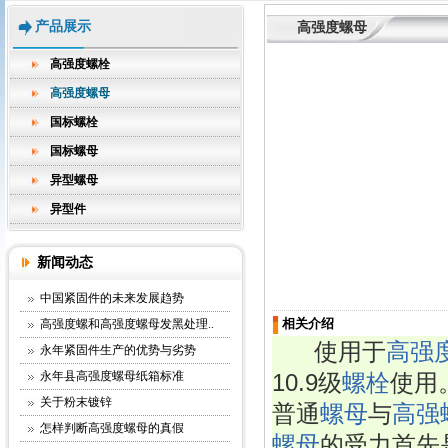
产品展示
高强度螺母
高强度螺栓
高强度螺母
国标螺栓
国标螺母
异型螺母
异型件
新闻动态
中国紧固件的未来发展趋势
相关介绍
高强度螺和高强度螺母发黑处理..
      使用于
高强
永年紧固件生产的优势与劣势
永年县高强度螺母纸箱标准
10.9级
螺栓
使用
关于粉末镀锌
普通
螺母
与
高强
怎样判断高强度螺母的真假
螺母
的受力首先