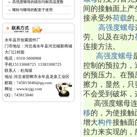
高强度螺母的级别与耐高温度数
间的接触面上产
螺栓与螺母的配套于使用
接承受外
荷载
的
高强度螺母
劳、以及在动力
永年县开创紧固件厂
连接方法。
门市地址：河北省永年县河北铺新商城
大门口对面
高强度螺母
电话：0310-5606968
控制的预拉力，
手机15133068725 13383308725
联系人：杜闯坡
的预压力。在预
地址:河北省邯郸市永年县龙泉工业区
擦力，显然，只
邮箱：745815040@qq.com
网址：
www.kcjgj.com
不会受到破坏，
QQ：745815040
     高强
移
的，为使接触
增大
构件
接触面
拉力来实现的，